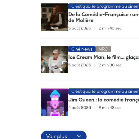
C'est quoi le programme au ciné
De la Comédie-Française : un
de Molière
5 août 2026
|
2 min 43 sec
Ciné News
NRJ
Ice Cream Man: le film... glaç
5 août 2026
|
2 min 30 sec
C'est quoi le programme au ciné
Jim Queen : la comédie frança
4 août 2026
|
2 min 42 sec
Voir plus