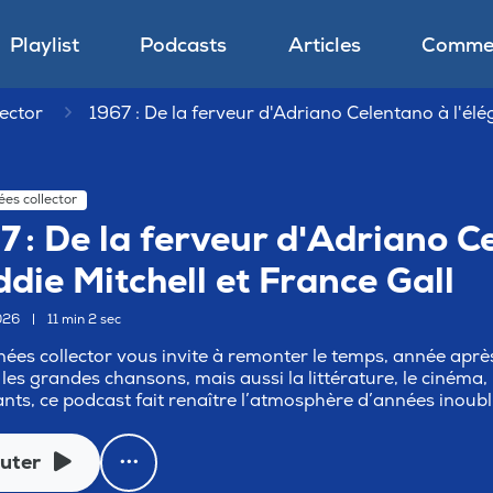
Playlist
Podcasts
Articles
Commen
ector
1967 : De la ferveur d'Adriano Celentano à l'élé
es collector
7 : De la ferveur d'Adriano C
ddie Mitchell et France Gall
026
|
11 min 2 sec
ées collector vous invite à remonter le temps, année aprè
 les grandes chansons, mais aussi la littérature, le cinéma, 
ts, ce podcast fait renaître l’atmosphère d’années inoubl
uter