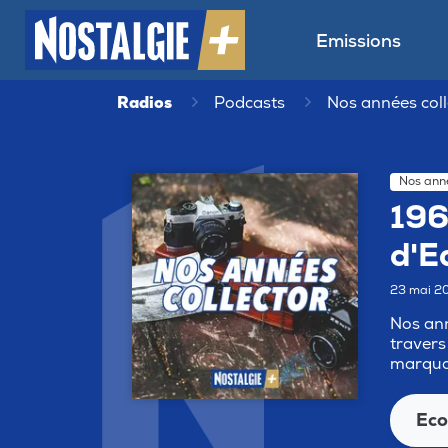
Emissions
Radios
Podcasts
Nos années coll
Nos anné
196
d'E
23 mai 2
Nos ann
travers
marquan
Eco