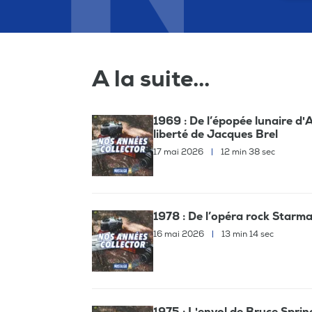
A la suite...
1969 : De l’épopée lunaire d
liberté de Jacques Brel
17 mai 2026
|
12 min 38 sec
1978 : De l’opéra rock Starma
16 mai 2026
|
13 min 14 sec
1975 : L'envol de Bruce Sprin