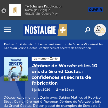
Téléchargez l'application
OUVRIR
Nostalgie Belgique
Gratuit - Sur Google Play
Radios
Podcasts
Le moment Zenio
Jérôme de Warzée et les
10 ans du Grand Cactus : confidences et secrets de fabrication
Le moment Zenio
Jérôme de Warzée et les 10
ans du Grand Cactus :
confidences et secrets de
fabrication
3 juillet 2026
|
2 min 26 sec
Découvrez le moment Zenio avec Sabine Mathus et Fabrice
Staal. Ce numéro met à l'honneur Jérôme de Warzée, pilote
du Grand Cactus. De son passé de champion de Scrabble à