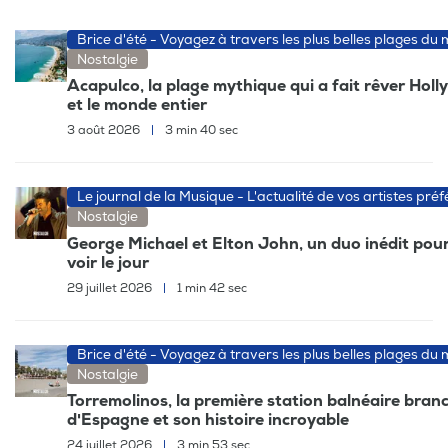
Brice d'été - Voyagez à travers les plus belles plages du
Nostalgie
Acapulco, la plage mythique qui a fait rêver Hol
et le monde entier
3 août 2026
|
3 min 40 sec
Le journal de la Musique - L'actualité de vos artistes préf
Nostalgie
George Michael et Elton John, un duo inédit pour
voir le jour
29 juillet 2026
|
1 min 42 sec
Brice d'été - Voyagez à travers les plus belles plages du
Nostalgie
Torremolinos, la première station balnéaire bran
d'Espagne et son histoire incroyable
24 juillet 2026
|
3 min 53 sec