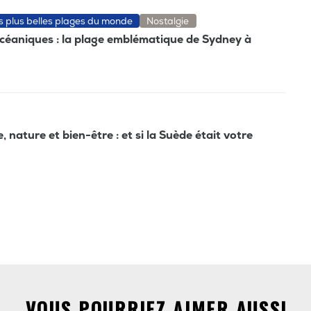
es plus belles plages du monde
Nostalgie
océaniques : la plage emblématique de Sydney à
nature et bien-être : et si la Suède était votre
VOUS POURRIEZ AIMER AUSSI