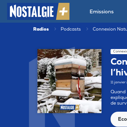
Emissions
Radios
Podcasts
Connexion Nat
Connexi
Con
l’hi
11 janvie
Quand l
expliqu
de surv
Eco