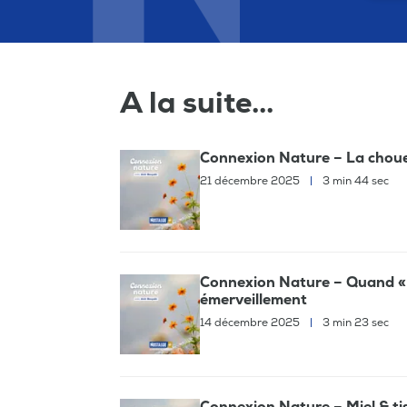
A la suite...
Connexion Nature – La chouett
21 décembre 2025
|
3 min 44 sec
Connexion Nature – Quand « To
émerveillement
14 décembre 2025
|
3 min 23 sec
Connexion Nature – Miel & tis