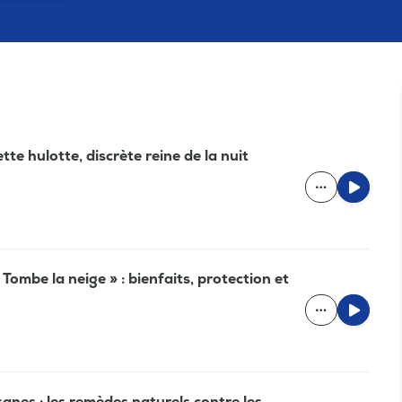
e hulotte, discrète reine de la nuit
mbe la neige » : bienfaits, protection et
anes : les remèdes naturels contre les