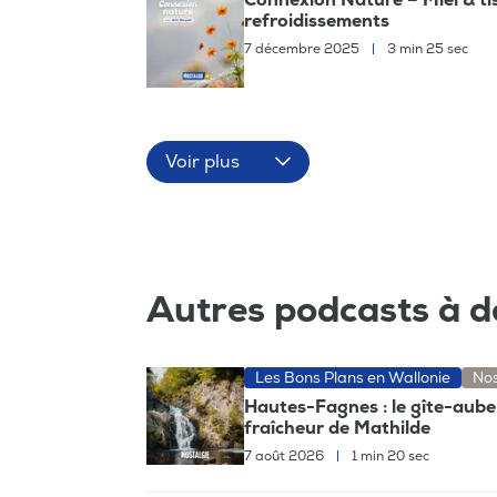
refroidissements
7 décembre 2025
|
3 min 25 sec
Voir plus
Autres podcasts à d
Les Bons Plans en Wallonie
Nos
Hautes-Fagnes : le gîte-aube
fraîcheur de Mathilde
7 août 2026
|
1 min 20 sec