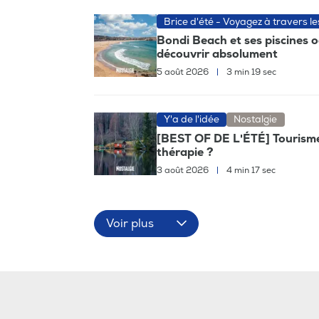
Brice d'été - Voyagez à travers l
Bondi Beach et ses piscines 
découvrir absolument
5 août 2026
|
3 min 19 sec
Y'a de l'idée
Nostalgie
[BEST OF DE L'ÉTÉ] Tourisme, 
thérapie ?
3 août 2026
|
4 min 17 sec
Voir plus