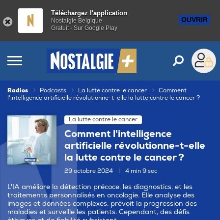
Téléchargez l'application
OUVRIR
Nostalgie Belgique
Gratuit - Sur Google Play
Radios
Podcasts
La lutte contre le cancer
Comment
l'intelligence artificielle révolutionne-t-elle la lutte contre le cancer ?
La lutte contre le cancer
Comment l'intelligence
artificielle révolutionne-t-elle
la lutte contre le cancer ?
29 octobre 2024
|
4 min 9 sec
L'IA améliore la détection précoce, les diagnostics, et les
traitements personnalisés en oncologie. Elle analyse des
images et données complexes, prévoit la progression des
maladies et surveille les patients. Cependant, des défis