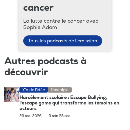
cancer
La lutte contre le cancer avec
Sophie Adam
Tous les podcasts de l'émission
Autres podcasts à
découvrir
Y'a de l'idée
Nostalgie
Harcèlement scolaire : Escape Bullying,
l'escape game qui transforme les témoins en
acteurs
29 mai 2026
|
3 min 28 sec