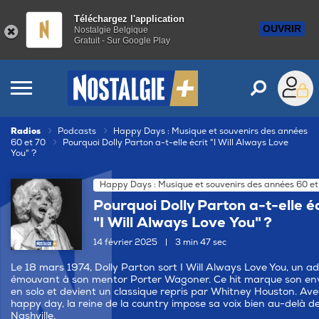
Téléchargez l'application
OUVRIR
Nostalgie Belgique
Gratuit - Sur Google Play
Radios
Podcasts
Happy Days : Musique et souvenirs des années
60 et 70
Pourquoi Dolly Parton a-t-elle écrit "I Will Always Love
You" ?
Happy Days : Musique et souvenirs des années 60 et
Pourquoi Dolly Parton a-t-elle éc
"I Will Always Love You" ?
14 février 2025
|
3 min 47 sec
Le 18 mars 1974, Dolly Parton sort I Will Always Love You, un ad
émouvant à son mentor Porter Wagoner. Ce hit marque son en
en solo et devient un classique repris par Whitney Houston. Ave
happy day, la reine de la country impose sa voix bien au-delà d
Nashville.