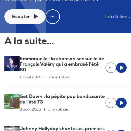
Ecouter
Info & liens
A la suite...
Emmanuelle : la chanson sensuelle de
François Valéry qui a embrasé l’été
80
11 août 2025
|
2 min 29 sec
Get Down : la pépite pop bondissante
de l’été 73
8 août 2025
|
1 min 58 sec
Johnny Hallyday chante ses premiers