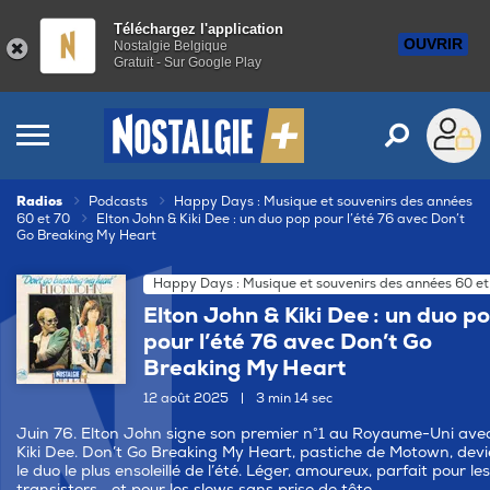
Téléchargez l'application
OUVRIR
Nostalgie Belgique
Gratuit - Sur Google Play
Radios
Podcasts
Happy Days : Musique et souvenirs des années
60 et 70
Elton John & Kiki Dee : un duo pop pour l’été 76 avec Don’t
Go Breaking My Heart
Happy Days : Musique et souvenirs des années 60 et
Elton John & Kiki Dee : un duo p
pour l’été 76 avec Don’t Go
Breaking My Heart
12 août 2025
|
3 min 14 sec
Juin 76. Elton John signe son premier n°1 au Royaume-Uni ave
Kiki Dee. Don’t Go Breaking My Heart, pastiche de Motown, dev
le duo le plus ensoleillé de l’été. Léger, amoureux, parfait pour les
transistors… et pour les slows sans prise de tête.