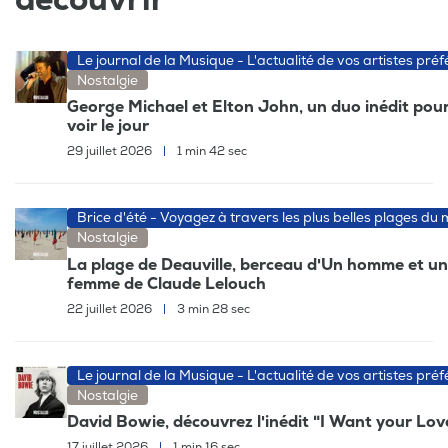
Le journal de la Musique - L'actualité de vos artistes préf
Nostalgie
George Michael et Elton John, un duo inédit pour
voir le jour
29 juillet 2026
|
1 min 42 sec
Brice d'été - Voyagez à travers les plus belles plages du
Nostalgie
La plage de Deauville, berceau d'Un homme et u
femme de Claude Lelouch
22 juillet 2026
|
3 min 28 sec
Le journal de la Musique - L'actualité de vos artistes préf
Nostalgie
David Bowie, découvrez l'inédit "I Want your Lov
17 juillet 2026
|
1 min 16 sec