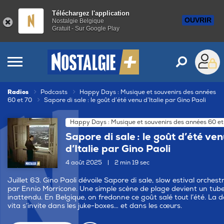
Téléchargez l'application
OUVRIR
Nostalgie Belgique
Gratuit - Sur Google Play
Radios
Podcasts
Happy Days : Musique et souvenirs des années
60 et 70
Sapore di sale : le goût d’été venu d’Italie par Gino Paoli
Happy Days : Musique et souvenirs des années 60 et
Sapore di sale : le goût d’été ve
d’Italie par Gino Paoli
4 août 2025
|
2 min 19 sec
Juillet 63. Gino Paoli dévoile Sapore di sale, slow estival orchest
par Ennio Morricone. Une simple scène de plage devient un tub
inattendu. En Belgique, on fredonne ce goût salé tout l’été. La d
vita s’invite dans les juke-boxes… et dans les cœurs.