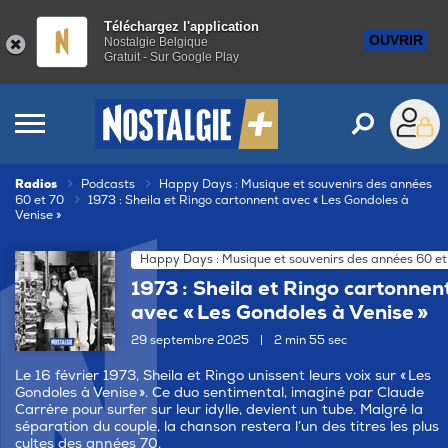
Téléchargez l'application
OUVRIR
Nostalgie Belgique
Gratuit - Sur Google Play
Radios
Podcasts
Happy Days : Musique et souvenirs des années
60 et 70
1973 : Sheila et Ringo cartonnent avec « Les Gondoles à
Venise »
Happy Days : Musique et souvenirs des années 60 et
1973 : Sheila et Ringo cartonnen
avec « Les Gondoles à Venise »
29 septembre 2025
|
2 min 55 sec
Le 16 février 1973, Sheila et Ringo unissent leurs voix sur « Les
Gondoles à Venise ». Ce duo sentimental, imaginé par Claude
Carrère pour surfer sur leur idylle, devient un tube. Malgré la
séparation du couple, la chanson restera l’un des titres les plus
cultes des années 70.