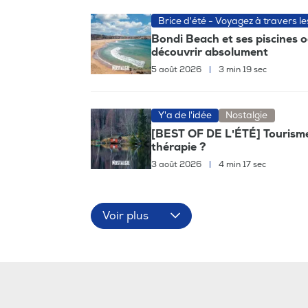
Brice d'été - Voyagez à travers l
Bondi Beach et ses piscines 
découvrir absolument
5 août 2026
|
3 min 19 sec
Y'a de l'idée
Nostalgie
[BEST OF DE L'ÉTÉ] Tourisme, 
thérapie ?
3 août 2026
|
4 min 17 sec
Voir plus