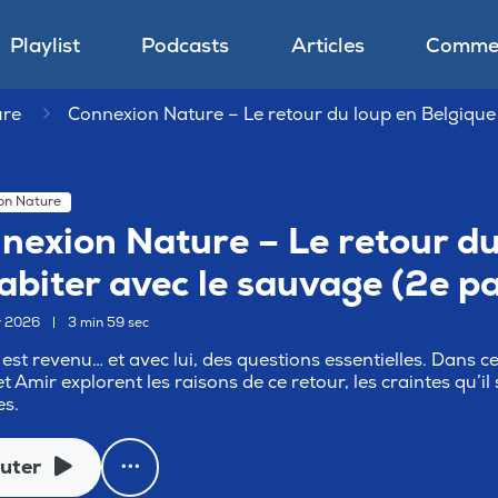
Playlist
Podcasts
Articles
Commen
ure
Connexion Nature – Le retour du loup en Belgique :
on Nature
nexion Nature – Le retour du 
abiter avec le sauvage (2e pa
er 2026
|
3 min 59 sec
 est revenu… et avec lui, des questions essentielles. Dans 
t Amir explorent les raisons de ce retour, les craintes qu’il 
es.
uter