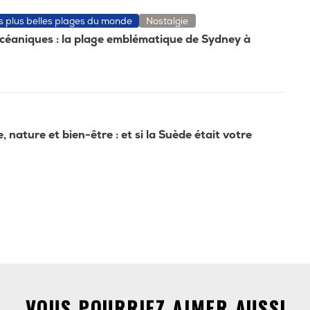
es plus belles plages du monde
Nostalgie
océaniques : la plage emblématique de Sydney à
nature et bien-être : et si la Suède était votre
VOUS POURRIEZ AIMER AUSSI