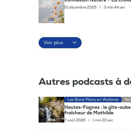
21 décembre 2025
|
3 min 44 sec
Voir plus
Autres podcasts à d
Les Bons Plans en Wallonie
Nos
Hautes-Fagnes : le gîte-aube
fraîcheur de Mathilde
7 août 2026
|
1 min 20 sec