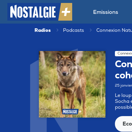
Emissions
Radios
Podcasts
Connexion Nat
Connexi
Con
coh
25 janvi
Le loup
Socha e
possibl
Eco