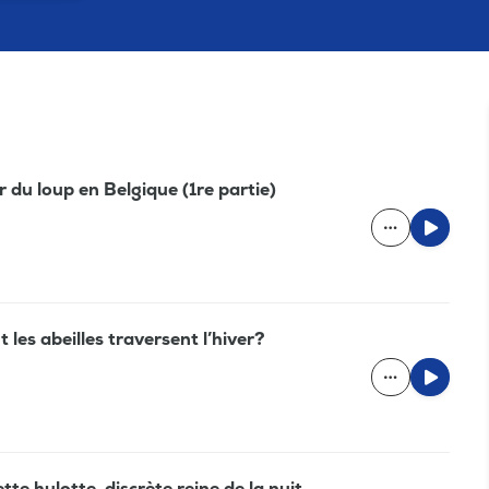
 du loup en Belgique (1re partie)
es abeilles traversent l’hiver?
e hulotte, discrète reine de la nuit