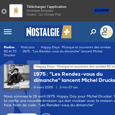
Téléchargez l'application
OUVRIR
Nostalgie Belgique
Gratuit - Sur Google Play
Radios
Podcasts
Happy Days : Musique et souvenirs des années
60 et 70
1975 : "Les Rendez-vous du dimanche" lancent Michel
Drucker
Happy Days : Musique et souvenirs des années 60 et
1975 : "Les Rendez-vous du
dimanche" lancent Michel Druck
9 mars 2026
|
3 min 27 sec
Nous sommes le 19 avril 1975. Happy Day pour Michel Drucker. 
lui confie une nouvelle émission qui doit rivaliser avec la maison 
face. Nom de code : "Les Rendez-vous du dimanche".