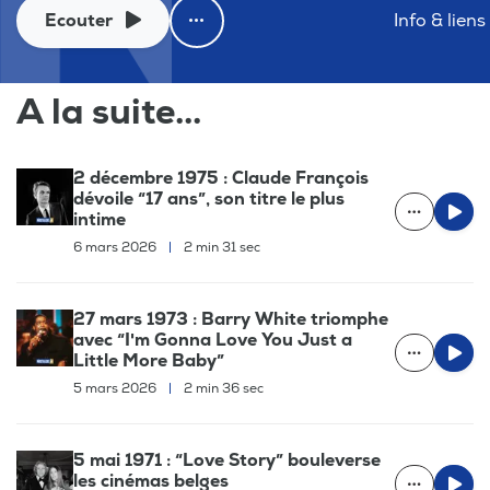
Ecouter
Info & liens
A la suite...
2 décembre 1975 : Claude François
dévoile “17 ans”, son titre le plus
intime
6 mars 2026
|
2 min 31 sec
27 mars 1973 : Barry White triomphe
avec “I'm Gonna Love You Just a
Little More Baby”
5 mars 2026
|
2 min 36 sec
5 mai 1971 : “Love Story” bouleverse
les cinémas belges