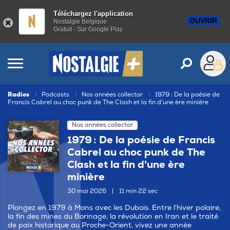
Téléchargez l'application
OUVRIR
Nostalgie Belgique
Gratuit - Sur Google Play
Radios
Podcasts
Nos années collector
1979 : De la poésie de
Francis Cabrel au choc punk de The Clash et la fin d'une ère minière
Nos années collector
1979 : De la poésie de Francis
Cabrel au choc punk de The
Clash et la fin d'une ère
minière
30 mai 2026
|
11 min 22 sec
Plongez en 1979 à Mons avec les Dubois. Entre l'hiver polaire,
la fin des mines du Borinage, la révolution en Iran et le traité
de paix historique au Proche-Orient, vivez une année