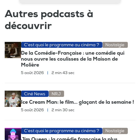
Autres podcasts à
découvrir
C'est quoi le programme au cinéma ?
Nostalgie
De la Comédie-Française : une comédie qui
nous ouvre les coulisses de la Maison de
Molière
5 août 2026
|
2 min 43 sec
Ciné News
NRJ
Ice Cream Man: le film... glaçant de la semaine !
5 août 2026
|
2 min 30 sec
C'est quoi le programme au cinéma ?
Nostalgie
Jim Queen : la comédie française la plus