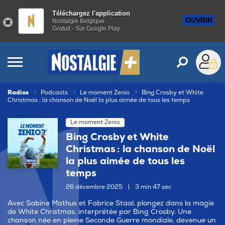
Téléchargez l'application
OUVRIR
Nostalgie Belgique
Gratuit - Sur Google Play
Radios
Podcasts
Le moment Zenio
Bing Crosby et White
Christmas : la chanson de Noël la plus aimée de tous les temps
Le moment Zenio
Bing Crosby et White
Christmas : la chanson de Noël
la plus aimée de tous les
temps
26 décembre 2025
|
3 min 47 sec
Avec Sabine Mathus et Fabrice Staal, plongez dans la magie
de White Christmas, interprétée par Bing Crosby. Une
chanson née en pleine Seconde Guerre mondiale, devenue un