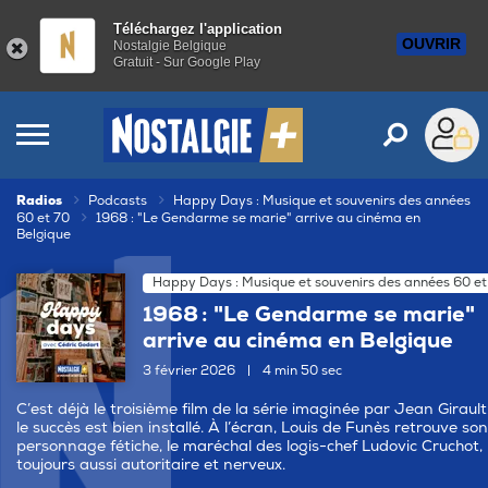
Téléchargez l'application
OUVRIR
Nostalgie Belgique
Gratuit - Sur Google Play
Radios
Podcasts
Happy Days : Musique et souvenirs des années
60 et 70
1968 : "Le Gendarme se marie" arrive au cinéma en
Belgique
Happy Days : Musique et souvenirs des années 60 et
1968 : "Le Gendarme se marie"
arrive au cinéma en Belgique
3 février 2026
|
4 min 50 sec
C’est déjà le troisième film de la série imaginée par Jean Girault
le succès est bien installé. À l’écran, Louis de Funès retrouve son
personnage fétiche, le maréchal des logis-chef Ludovic Cruchot,
toujours aussi autoritaire et nerveux.