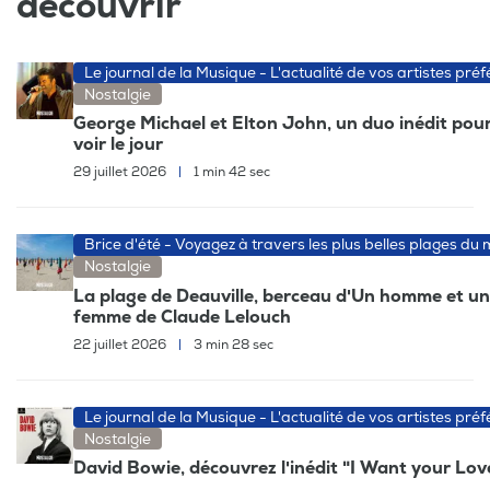
découvrir
Le journal de la Musique - L'actualité de vos artistes préf
Nostalgie
George Michael et Elton John, un duo inédit pour
voir le jour
29 juillet 2026
|
1 min 42 sec
Brice d'été - Voyagez à travers les plus belles plages du
Nostalgie
La plage de Deauville, berceau d'Un homme et u
femme de Claude Lelouch
22 juillet 2026
|
3 min 28 sec
Le journal de la Musique - L'actualité de vos artistes préf
Nostalgie
David Bowie, découvrez l'inédit "I Want your Lov