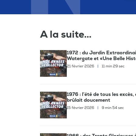
A la suite...
1972 : du Jardin Extraordina
Watergate et «Une Belle Hist
21 février 2026
|
11 min 29 sec
1976 : l’été de tous les excès
brûlait doucement
15 février 2026
|
9 min 54 sec
1966 : des Trente Glorieuses à