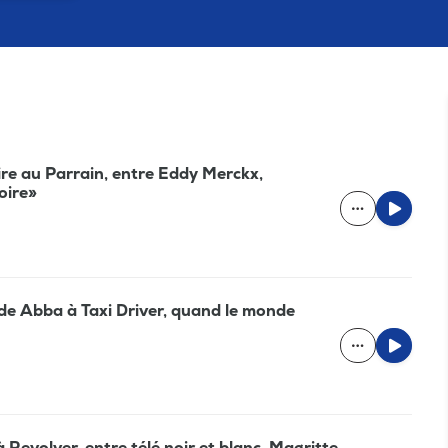
ire au Parrain, entre Eddy Merckx,
oire»
, de Abba à Taxi Driver, quand le monde
 Revolver, entre télé noir et blanc, Magritte