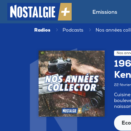
Emissions
Radios
Podcasts
Nos années coll
Nos anné
196
Ken
22 févrie
Cuisine
bouleve
naissan
Eco