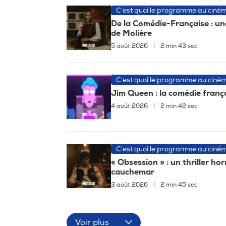
C'est quoi le programme au ciné
De la Comédie-Française : un
de Molière
5 août 2026
|
2 min 43 sec
C'est quoi le programme au ciné
Jim Queen : la comédie frança
4 août 2026
|
2 min 42 sec
C'est quoi le programme au ciné
« Obsession » : un thriller ho
cauchemar
3 août 2026
|
2 min 45 sec
Voir plus