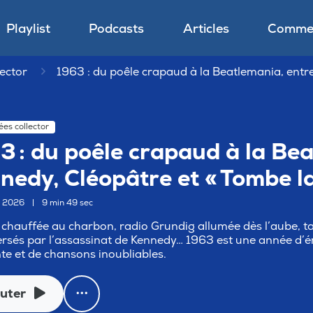
Playlist
Podcasts
Articles
Commen
ector
1963 : du poêle crapaud à la Beatlemania, entr
es collector
3 : du poêle crapaud à la Be
nedy, Cléopâtre et « Tombe la
r 2026
|
9 min 49 sec
 chauffée au charbon, radio Grundig allumée dès l’aube, ta
rsés par l’assassinat de Kennedy… 1963 est une année d’é
te et de chansons inoubliables.
uter