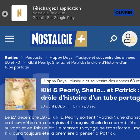
Téléchargez l'application
OUVRIR
Nostalgie Belgique
Gratuit - Sur Google Play
Radios
Podcasts
Happy Days : Musique et souvenirs des années
60 et 70
Kiki & Pearly, Sheila… et Patrick : la drôle d’histoire d’un
tube partagé
Happy Days : Musique et souvenirs des années 60 et
Kiki & Pearly, Sheila… et Patrick :
drôle d’histoire d’un tube parta
10 avril 2025
|
6 min 23 sec
Le 27 décembre 1975, Kiki & Pearly sortent "Patrick", une chans
érotico-météo entre anglais et français. Sheila la reprend l’été
suivant et en fait un hit. Le morceau voyage, se transforme… ma
Kiki aura toujours été la première à penser à Patrick.