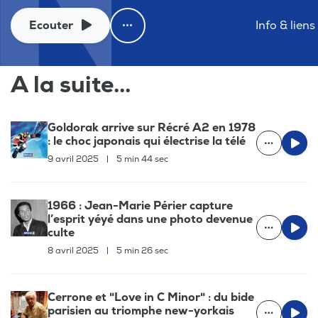
Ecouter
Info & liens
A la suite...
Goldorak arrive sur Récré A2 en 1978
: le choc japonais qui électrise la télé
9 avril 2025
|
5 min 44 sec
1966 : Jean-Marie Périer capture
l’esprit yéyé dans une photo devenue
culte
8 avril 2025
|
5 min 26 sec
Cerrone et "Love in C Minor" : du bide
parisien au triomphe new-yorkais