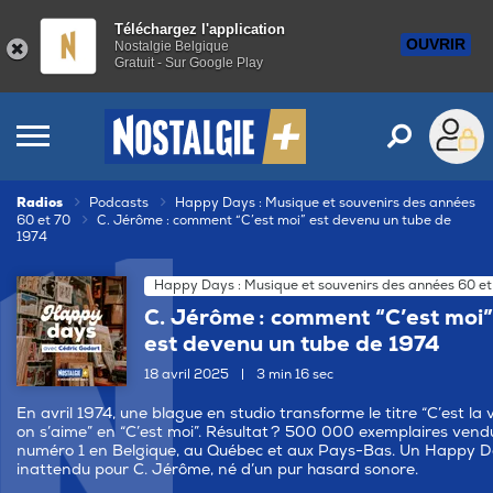
Téléchargez l'application
OUVRIR
Nostalgie Belgique
Gratuit - Sur Google Play
Radios
Podcasts
Happy Days : Musique et souvenirs des années
60 et 70
C. Jérôme : comment “C’est moi” est devenu un tube de
1974
Happy Days : Musique et souvenirs des années 60 et
C. Jérôme : comment “C’est moi”
est devenu un tube de 1974
18 avril 2025
|
3 min 16 sec
En avril 1974, une blague en studio transforme le titre “C’est la v
on s’aime” en “C’est moi”. Résultat ? 500 000 exemplaires vend
numéro 1 en Belgique, au Québec et aux Pays-Bas. Un Happy 
inattendu pour C. Jérôme, né d’un pur hasard sonore.