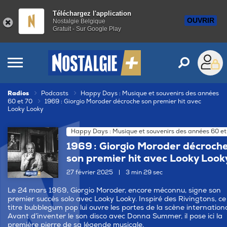
Téléchargez l'application
OUVRIR
Nostalgie Belgique
Gratuit - Sur Google Play
Radios
Podcasts
Happy Days : Musique et souvenirs des années
60 et 70
1969 : Giorgio Moroder décroche son premier hit avec
Looky Looky
Happy Days : Musique et souvenirs des années 60 et
1969 : Giorgio Moroder décroch
son premier hit avec Looky Look
27 février 2025
|
3 min 29 sec
Le 24 mars 1969, Giorgio Moroder, encore méconnu, signe son
premier succès solo avec Looky Looky. Inspiré des Rivingtons, ce
titre bubblegum pop lui ouvre les portes de la scène internationa
Avant d’inventer le son disco avec Donna Summer, il pose ici la
première pierre de sa légende musicale.