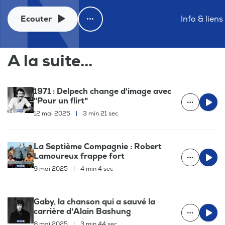
Ecouter
Info & liens
A la suite...
1971 : Delpech change d'image avec
"Pour un flirt"
12 mai 2025
|
3 min 21 sec
La Septième Compagnie : Robert
Lamoureux frappe fort
9 mai 2025
|
4 min 4 sec
Gaby, la chanson qui a sauvé la
carrière d'Alain Bashung
8 mai 2025
|
3 min 44 sec