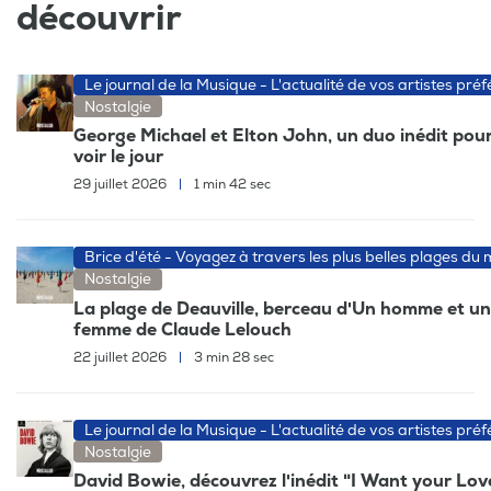
découvrir
Le journal de la Musique - L'actualité de vos artistes préf
Nostalgie
George Michael et Elton John, un duo inédit pour
voir le jour
29 juillet 2026
|
1 min 42 sec
Brice d'été - Voyagez à travers les plus belles plages du
Nostalgie
La plage de Deauville, berceau d'Un homme et u
femme de Claude Lelouch
22 juillet 2026
|
3 min 28 sec
Le journal de la Musique - L'actualité de vos artistes préf
Nostalgie
David Bowie, découvrez l'inédit "I Want your Lov