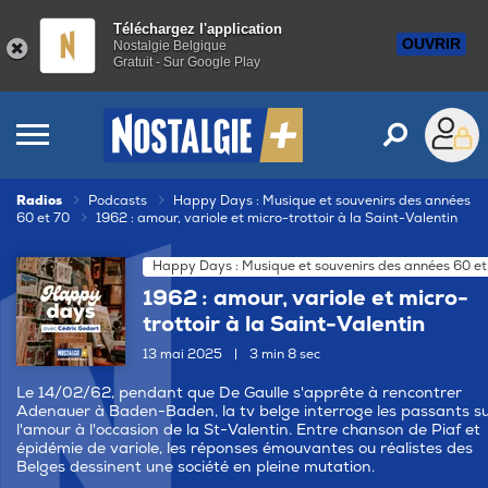
Téléchargez l'application
OUVRIR
Nostalgie Belgique
Gratuit - Sur Google Play
Radios
Podcasts
Happy Days : Musique et souvenirs des années
60 et 70
1962 : amour, variole et micro-trottoir à la Saint-Valentin
Happy Days : Musique et souvenirs des années 60 et
1962 : amour, variole et micro-
trottoir à la Saint-Valentin
13 mai 2025
|
3 min 8 sec
Le 14/02/62, pendant que De Gaulle s'apprête à rencontrer
Adenauer à Baden-Baden, la tv belge interroge les passants s
l'amour à l'occasion de la St-Valentin. Entre chanson de Piaf et
épidémie de variole, les réponses émouvantes ou réalistes des
Belges dessinent une société en pleine mutation.