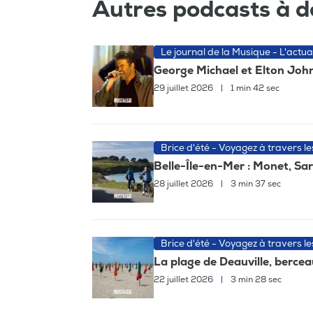
Autres podcasts à d
Le journal de la Musique - L'actua
George Michael et Elton John,
29 juillet 2026
|
1 min 42 sec
Brice d'été - Voyagez à travers l
Belle-Île-en-Mer : Monet, Sa
28 juillet 2026
|
3 min 37 sec
Brice d'été - Voyagez à travers l
La plage de Deauville, berc
22 juillet 2026
|
3 min 28 sec