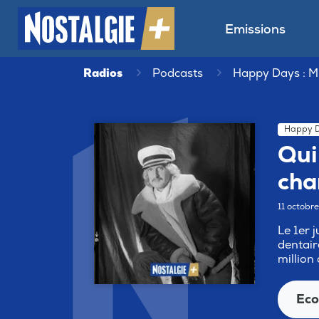
Emissions
Radios
Podcasts
Happy Days : M
Happy D
Qui
cha
11 octobr
Le 1er 
dentair
million
Eco