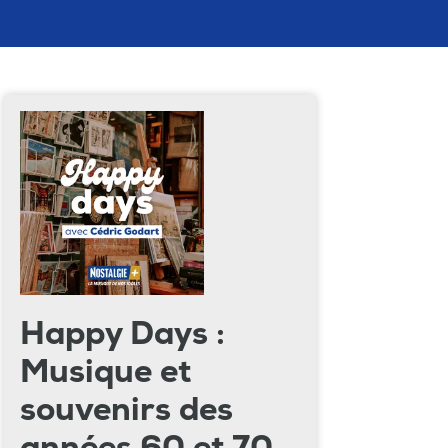
Happy Days :
Musique et
souvenirs des
années 60 et 70