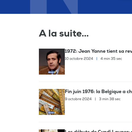
A la suite...
1972: Jean Yanne tient sa re
10 octobre 2024
|
4 min 35 sec
Fin juin 1976: la Belgique a c
9 octobre 2024
|
3 min 38 sec
Les débuts de Cyndi Lauper: 