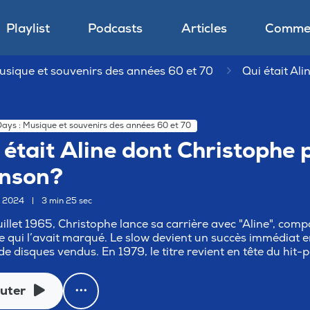
Playlist
Podcasts
Articles
Commen
usique et souvenirs des années 60 et 70
Qui était Al
ays : Musique et souvenirs des années 60 et 70
 était Aline dont Christophe 
nson?
e 2024
|
3 min 25 sec
juillet 1965, Christophe lance sa carrière avec "Aline", co
e qui l’avait marqué. Le slow devient un succès immédiat e
 de disques vendus. En 1979, le titre revient en tête du hit
uter