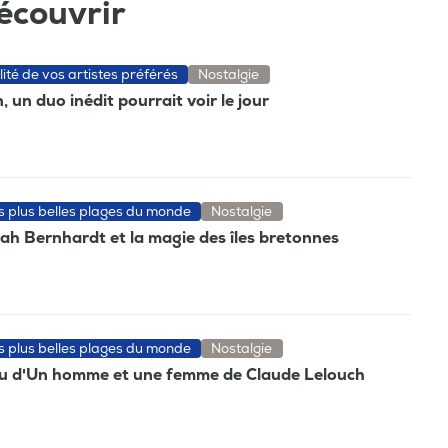
écouvrir
lité de vos artistes préférés
Nostalgie
 un duo inédit pourrait voir le jour
es plus belles plages du monde
Nostalgie
rah Bernhardt et la magie des îles bretonnes
es plus belles plages du monde
Nostalgie
eau d'Un homme et une femme de Claude Lelouch